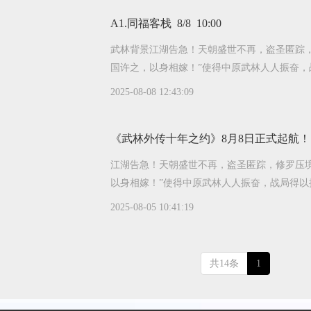
A1.同福客栈 8/8 10:00
武林背景江湖告急！天朝盛世不再，盗圣匿踪
国许之，以身相嫁！”使得中原武林人人振奋，战
2025-08-08 12:43:09
《武林外传十年之约》8月8日正式起航！
江湖告急！天朝盛世不再，盗圣匿踪，修罗压
以身相嫁！”使得中原武林人人振奋，战局得以扭
2025-08-05 10:41:19
共14条
1