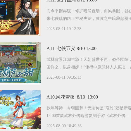
而今平衡再破！修罗暗涌蠢动，而风暴眼，就
来七侠镇的路上神秘失踪，冥冥之中暗藏颠覆王朝的
2025-08-11 19:12:28
A11. 七侠五义 8/10 13:00
武林背景江湖告急！天朝盛世不再，盗圣匿踪
国许之，以身相嫁！”使得中原武林人人振奋，战
2025-08-11 09:35:13
A10.风花雪夜 8/10 13:00
数年等待，今朝圆梦！无论你是“腐竹”还是新客，这
13:00首款武林外传端游复刻手游《武林外传...
2025-08-09 18:49:36