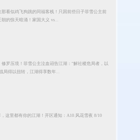
在那看似鸡飞狗跳的同福客栈！只因前些日子菲雪公主前
惊天暗涌！家国大义 vs...
，修罗压境！菲雪公主泣血诏告江湖：“解社稷危局者，以
局得以扭转，江湖得享数年...
里都有你的江湖！开区通知：A10.风花雪夜 8/10