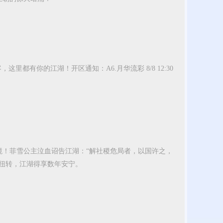
有你的江湖！开区通知：A6.月华流彩 8/8 12:30
境！菲雪公主泣血诏告江湖：“解社稷危局者，以国许之，
扭转，江湖得享数年安宁。