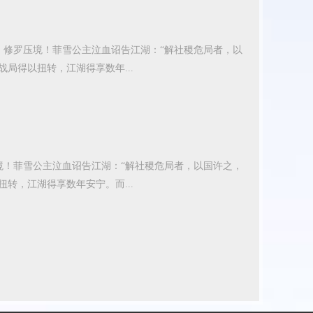
，修罗压境！菲雪公主泣血诏告江湖：“解社稷危局者，以
局得以扭转，江湖得享数年...
境！菲雪公主泣血诏告江湖：“解社稷危局者，以国许之，
转，江湖得享数年安宁。而...