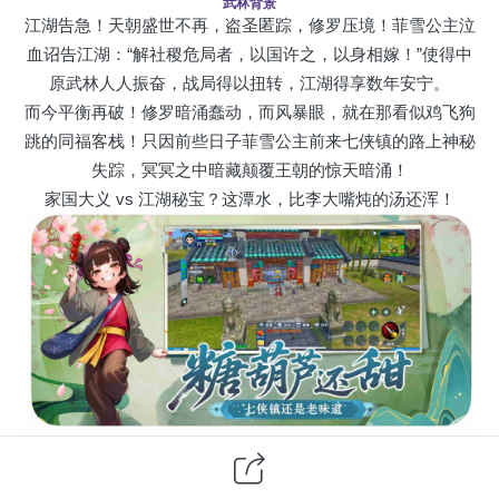
武林背景
江湖告急！天朝盛世不再，盗圣匿踪，修罗压境！菲雪公主泣
血诏告江湖：“解社稷危局者，以国许之，以身相嫁！”使得中
原武林人人振奋，战局得以扭转，江湖得享数年安宁。
而今平衡再破！修罗暗涌蠢动，而风暴眼，就在那看似鸡飞狗
跳的同福客栈！只因前些日子菲雪公主前来七侠镇的路上神秘
失踪，冥冥之中暗藏颠覆王朝的惊天暗涌！
家国大义 vs 江湖秘宝？这潭水，比李大嘴炖的汤还浑！