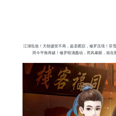
江湖告急！天朝盛世不再，盗圣匿踪，修罗压境！菲雪
而今平衡再破！修罗暗涌蠢动，而风暴眼，就在