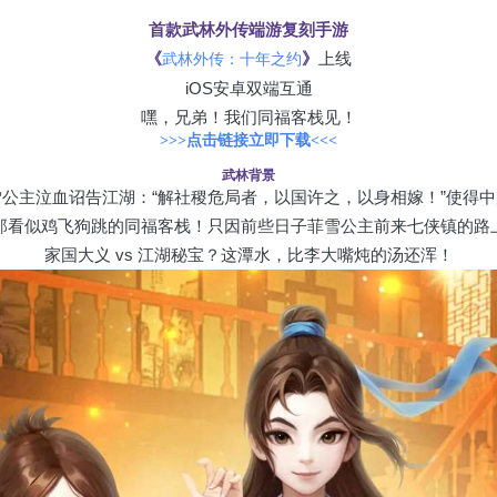
首款武林外传端游复刻手游
《
》
上线
武林外传：十年之约
iOS安卓双端互通
嘿，兄弟！我们同福客栈见！
>>>点击链接立即下载<<<
武林背景
公主泣血诏告江湖：“解社稷危局者，以国许之，以身相嫁！”使得
那看似鸡飞狗跳的同福客栈！只因前些日子菲雪公主前来七侠镇的路
家国大义 vs 江湖秘宝？这潭水，比李大嘴炖的汤还浑！